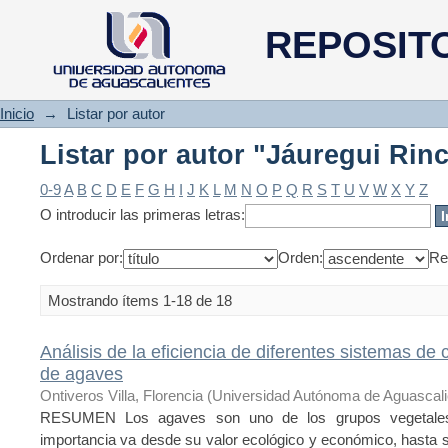
Listar por autor "Jáuregui Rin
REPOSIT
Inicio
→
Listar por autor
Listar por autor "Jáuregui Rin
0-9
A
B
C
D
E
F
G
H
I
J
K
L
M
N
O
P
Q
R
S
T
U
V
W
X
Y
Z
O introducir las primeras letras:
Ordenar por:
Orden:
Re
Mostrando ítems 1-18 de 18
Análisis de la eficiencia de diferentes sistemas de c
de agaves
Ontiveros Villa, Florencia
(
Universidad Autónoma de Aguascali
RESUMEN Los agaves son uno de los grupos vegetales
importancia va desde su valor ecológico y económico, hasta 