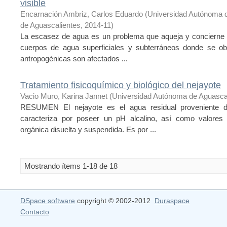
visible
Encarnación Ambriz, Carlos Eduardo
(
Universidad Autónoma 
de Aguascalientes
,
2014-11
)
La escasez de agua es un problema que aqueja y concierne a
cuerpos de agua superficiales y subterráneos donde se obti
antropogénicas son afectados ...
Tratamiento fisicoquímico y biológico del nejayote
Vacio Muro, Karina Jannet
(
Universidad Autónoma de Aguasca
RESUMEN El nejayote es el agua residual proveniente d
caracteriza por poseer un pH alcalino, así como valores
orgánica disuelta y suspendida. Es por ...
Mostrando ítems 1-18 de 18
DSpace software
copyright © 2002-2012
Duraspace
Contacto