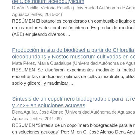
de Clostridium acetobutylicum
Durán Padilla, Victoria Rosalía
(
Universidad Autónoma de Agu
Aguascalientes
,
2015-04
)
RESÚMEN El butanol es considerado un combustible líquido co
en los motores de combustión interna. Es producido mediante
(ABE) empleando diversos ...
Producción in situ de biodiésel a partir de Chlorella
oleoabundans y Nostoc muscorum cultivadas en co
Mata Pérez, María Guadalupe
(
Universidad Autónoma de Agua
RESUMEN Se diseñaron experimentos mediante la metodol
encontrar las condiciones óptimas de cultivo mixotrófico, uti
sodio y glicerol, y maximizar ...
Síntesis de un copolímero biodegradable para la 
y Zn2+ en soluciones acuosas
Dena Aguilar, José Alonso
(
Universidad Autónoma de Aguasca
Aguascalientes
,
2011-09
)
RESUMEN “Síntesis de un copolímero biodegradable para la 
en soluciones acuosas” Por: M. en C. José Alonso Dena Agui