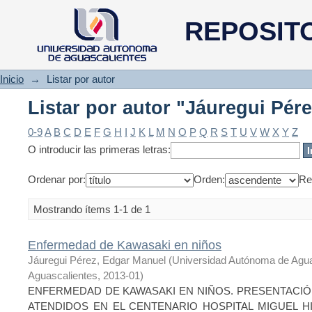
Listar por autor "Jáuregui Pér
REPOSIT
Inicio
→
Listar por autor
Listar por autor "Jáuregui Pér
0-9
A
B
C
D
E
F
G
H
I
J
K
L
M
N
O
P
Q
R
S
T
U
V
W
X
Y
Z
O introducir las primeras letras:
Ordenar por:
Orden:
Re
Mostrando ítems 1-1 de 1
Enfermedad de Kawasaki en niños
Jáuregui Pérez, Edgar Manuel
(
Universidad Autónoma de Agu
Aguascalientes
,
2013-01
)
ENFERMEDAD DE KAWASAKI EN NIÑOS. PRESENTACIÓ
ATENDIDOS EN EL CENTENARIO HOSPITAL MIGUEL HI