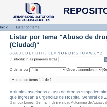
Listar por tema "Abuso de dro
REPOSIT
Inicio
→
Listar por tema
Listar por tema "Abuso de dro
(Ciudad)"
0-9
A
B
C
D
E
F
G
H
I
J
K
L
M
N
O
P
Q
R
S
T
U
V
W
X
Y
Z
O introducir las primeras letras:
Ordenar por:
Orden:
Re
Mostrando ítems 1-1 de 1
Arritmias asociadas al uso de drogas simpaticomimé
que ingresan a urgencias de Hospital General de 
Gamboa López, Germaín
(
Universidad Autónoma de Aguascal