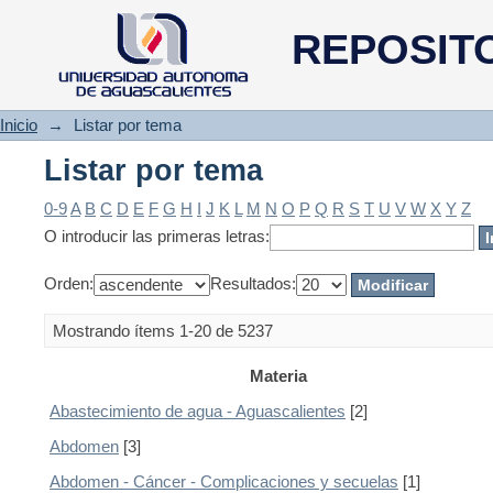
Listar por tema
REPOSIT
Inicio
→
Listar por tema
Listar por tema
0-9
A
B
C
D
E
F
G
H
I
J
K
L
M
N
O
P
Q
R
S
T
U
V
W
X
Y
Z
O introducir las primeras letras:
Orden:
Resultados:
Mostrando ítems 1-20 de 5237
Materia
Abastecimiento de agua - Aguascalientes
[2]
Abdomen
[3]
Abdomen - Cáncer - Complicaciones y secuelas
[1]