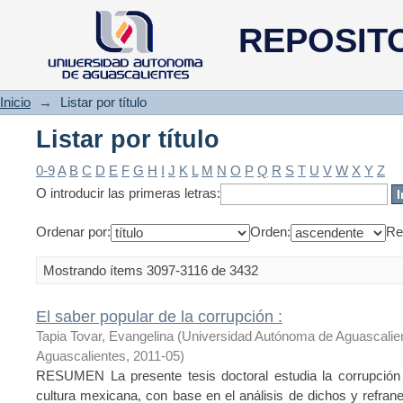
Listar por título
REPOSIT
Inicio
→
Listar por título
Listar por título
0-9
A
B
C
D
E
F
G
H
I
J
K
L
M
N
O
P
Q
R
S
T
U
V
W
X
Y
Z
O introducir las primeras letras:
Ordenar por:
Orden:
Re
Mostrando ítems 3097-3116 de 3432
El saber popular de la corrupción :
Tapia Tovar, Evangelina
(
Universidad Autónoma de Aguascalie
Aguascalientes
,
2011-05
)
RESUMEN La presente tesis doctoral estudia la corrupción e
cultura mexicana, con base en el análisis de dichos y refrane