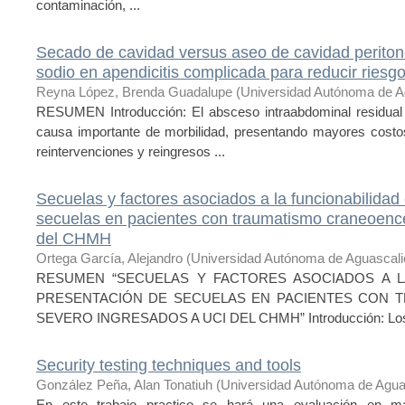
contaminación, ...
Secado de cavidad versus aseo de cavidad peritone
sodio en apendicitis complicada para reducir ries
Reyna López, Brenda Guadalupe
(
Universidad Autónoma de A
RESUMEN Introducción: El absceso intraabdominal residual
causa importante de morbilidad, presentando mayores costos
reintervenciones y reingresos ...
Secuelas y factores asociados a la funcionabilidad 
secuelas en pacientes con traumatismo craneoence
del CHMH
Ortega García, Alejandro
(
Universidad Autónoma de Aguascali
RESUMEN “SECUELAS Y FACTORES ASOCIADOS A LA
PRESENTACIÓN DE SECUELAS EN PACIENTES CON 
SEVERO INGRESADOS A UCI DEL CHMH” Introducción: Los p
Security testing techniques and tools
González Peña, Alan Tonatiuh
(
Universidad Autónoma de Agua
En este trabajo practico se hará una evaluación en m