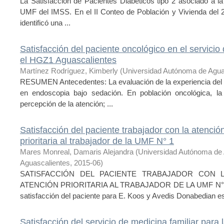
La Satisfacción de Pacientes Diabéticos tipo 2 asociado a la 
UMF del IMSS. En el II Conteo de Población y Vivienda del 2
identificó una ...
Satisfacción del paciente oncológico en el servici
el HGZ1 Aguascalientes
Martínez Rodríguez, Kimberly
(
Universidad Autónoma de Agua
RESUMEN Antecedentes: La evaluación de la experiencia del p
en endoscopia bajo sedación. En población oncológica, la c
percepción de la atención; ...
Satisfacción del paciente trabajador con la atenci
prioritaria al trabajador de la UMF N° 1
Mares Monreal, Damaris Alejandra
(
Universidad Autónoma de
Aguascalientes
,
2015-06
)
SATISFACCIÓN DEL PACIENTE TRABAJADOR CON 
ATENCIÓN PRIORITARIA AL TRABAJADOR DE LA UMF N° 1. In
satisfacción del paciente para E. Koos y Avedis Donabedian es 
Satisfacción del servicio de medicina familiar para