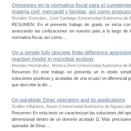
Omisiones en la normativa fiscal para el cumplimie
materia civil, mercantil y familiar, así como propue
Morales González, José Santiago
(
Universidad Autónoma de 
RESUMEN: En el presente trabajo de grado se inicia con 
avanzando las civilizaciones en nuestro país a lo largo de 
normativa fiscal, así como ...
On a simple fully discrete finite-difference approxim
reaction model in microbial ecology
Morales Hernández, Mónica Deni
(
Universidad Autónoma de A
Resumen En este trabajo se presenta un m etodo simple,
soluciones positivas y acotadas de una ecuaci on diferencial par
que describe la din ...
On parabolic Dirac operators and its applications
Guillén Villalobos, Aarón
(
Universidad Autónoma de Aguascali
Resumen: En esta tesis se caracterizan las soluciones del ope
dimensional dentro de un dominio acotado Ω. Más precisame
operador de Dirac ...