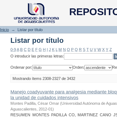
Listar por título
REPOSIT
Inicio
→
Listar por título
Listar por título
0-9
A
B
C
D
E
F
G
H
I
J
K
L
M
N
O
P
Q
R
S
T
U
V
W
X
Y
Z
O introducir las primeras letras:
Ordenar por:
Orden:
Re
Mostrando ítems 2308-2327 de 3432
Manejo coadyuvante para analgesia mediante bloq
la unidad de cuidados intensivos
Montes Padilla, César Omar
(
Universidad Autónoma de Aguas
Aguascalientes
,
2012-01
)
RESUMEN MONTES PADILLA CO, MARTINEZ CANO JS,