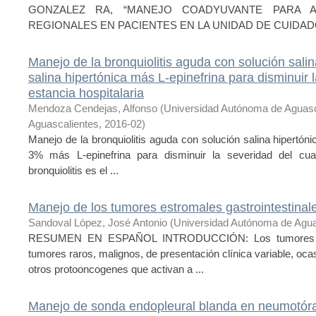
GONZALEZ RA, “MANEJO COADYUVANTE PARA A
REGIONALES EN PACIENTES EN LA UNIDAD DE CUIDADOS 
Manejo de la bronquiolitis aguda con solución salin
salina hipertónica más L-epinefrina para disminuir l
estancia hospitalaria
Mendoza Cendejas, Alfonso
(
Universidad Autónoma de Aguasc
Aguascalientes
,
2016-02
)
Manejo de la bronquiolitis aguda con solución salina hipertóni
3% más L-epinefrina para disminuir la severidad del cuad
bronquiolitis es el ...
Manejo de los tumores estromales gastrointestinale
Sandoval López, José Antonio
(
Universidad Autónoma de Agua
RESUMEN EN ESPAÑOL INTRODUCCIÓN: Los tumores del 
tumores raros, malignos, de presentación clínica variable, oc
otros protooncogenes que activan a ...
Manejo de sonda endopleural blanda en neumotóra