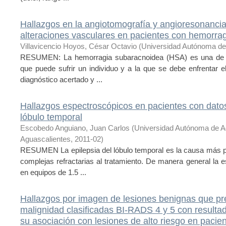
Hallazgos en la angiotomografía y angioresonancia
alteraciones vasculares en pacientes con hemorra
Villavicencio Hoyos, César Octavio
(
Universidad Autónoma de
RESUMEN: La hemorragia subaracnoidea (HSA) es una de la
que puede sufrir un individuo y a la que se debe enfrentar 
diagnóstico acertado y ...
Hallazgos espectroscópicos en pacientes con datos 
lóbulo temporal
Escobedo Anguiano, Juan Carlos
(
Universidad Autónoma de A
Aguascalientes
,
2011-02
)
RESUMEN La epilepsia del lóbulo temporal es la causa más pr
complejas refractarias al tratamiento. De manera general la
en equipos de 1.5 ...
Hallazgos por imagen de lesiones benignas que p
malignidad clasificadas BI-RADS 4 y 5 con result
su asociación con lesiones de alto riesgo en paci