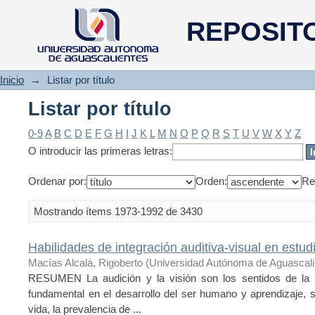
Listar por título
REPOSIT
Inicio
→
Listar por título
Listar por título
0-9
A
B
C
D
E
F
G
H
I
J
K
L
M
N
O
P
Q
R
S
T
U
V
W
X
Y
Z
O introducir las primeras letras:
Ordenar por:
Orden:
Re
Mostrando ítems 1973-1992 de 3430
Habilidades de integración auditiva-visual en estu
Macías Alcalá, Rigoberto
(
Universidad Autónoma de Aguascali
RESUMEN La audición y la visión son los sentidos de la p
fundamental en el desarrollo del ser humano y aprendizaje, 
vida, la prevalencia de ...