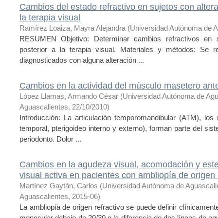
Cambios del estado refractivo en sujetos con alter
la terapia visual
Ramírez Loaiza, Mayra Alejandra
(
Universidad Autónoma de A
RESUMEN Objetivo: Determinar cambios refractivos en s
posterior a la terapia visual. Materiales y métodos: Se 
diagnosticados con alguna alteración ...
Cambios en la actividad del músculo masetero ant
López Llamas, Armando César
(
Universidad Autónoma de Agu
Aguascalientes
,
22/10/2010
)
Introducción: La articulación temporomandibular (ATM), los
temporal, pterigoideo interno y externo), forman parte del si
periodonto. Dolor ...
Cambios en la agudeza visual, acomodación y este
visual activa en pacientes con ambliopía de origen 
Martínez Gaytán, Carlos
(
Universidad Autónoma de Aguascali
Aguascalientes
,
2015-06
)
La ambliopía de origen refractivo se puede definir clínicamen
monocular debajo de 20/30 o la diferencia de dos líneas de ag