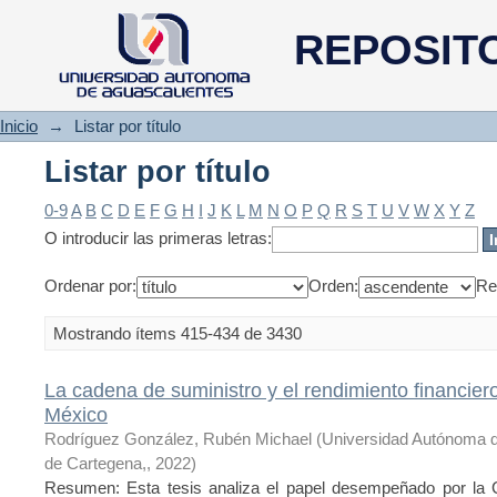
Listar por título
REPOSIT
Inicio
→
Listar por título
Listar por título
0-9
A
B
C
D
E
F
G
H
I
J
K
L
M
N
O
P
Q
R
S
T
U
V
W
X
Y
Z
O introducir las primeras letras:
Ordenar por:
Orden:
Re
Mostrando ítems 415-434 de 3430
La cadena de suministro y el rendimiento financiero
México
Rodríguez González, Rubén Michael
(
Universidad Autónoma d
de Cartegena,
,
2022
)
Resumen: Esta tesis analiza el papel desempeñado por la 