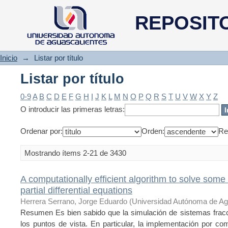
Listar por título
REPOSIT
Inicio
→
Listar por título
Listar por título
0-9
A
B
C
D
E
F
G
H
I
J
K
L
M
N
O
P
Q
R
S
T
U
V
W
X
Y
Z
O introducir las primeras letras:
Ordenar por:
Orden:
Re
Mostrando ítems 2-21 de 3430
A computationally efficient algorithm to solve some 
partial differential equations
Herrera Serrano, Jorge Eduardo
(
Universidad Autónoma de Ag
Resumen Es bien sabido que la simulación de sistemas fracci
los puntos de vista. En particular, la implementación por c