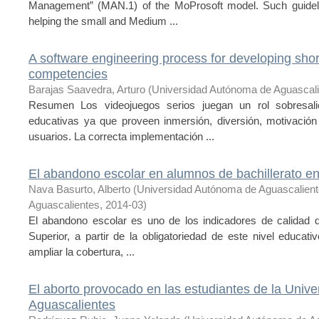
Management” (MAN.1) of the MoProsoft model. Such guideli
helping the small and Medium ...
A software engineering process for developing sh
competencies
Barajas Saavedra, Arturo
(
Universidad Autónoma de Aguascal
Resumen Los videojuegos serios juegan un rol sobresal
educativas ya que proveen inmersión, diversión, motivació
usuarios. La correcta implementación ...
El abandono escolar en alumnos de bachillerato e
Nava Basurto, Alberto
(
Universidad Autónoma de Aguascalien
Aguascalientes
,
2014-03
)
El abandono escolar es uno de los indicadores de calidad d
Superior, a partir de la obligatoriedad de este nivel educat
ampliar la cobertura, ...
El aborto provocado en las estudiantes de la Univ
Aguascalientes