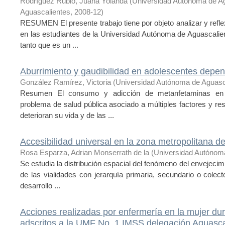
Rodríguez Rubio, Juana Yolanda
(
Universidad Autónoma de A
Aguascalientes
,
2008-12
)
RESUMEN El presente trabajo tiene por objeto analizar y refle
en las estudiantes de la Universidad Autónoma de Aguascalien
tanto que es un ...
Aburrimiento y gaudibilidad en adolescentes depe
González Ramírez, Victoria
(
Universidad Autónoma de Aguasc
Resumen El consumo y adicción de metanfetaminas en p
problema de salud pública asociado a múltiples factores y r
deterioran su vida y de las ...
Accesibilidad universal en la zona metropolitana d
Rosa Esparza, Adrian Monserrath de la
(
Universidad Autónom
Se estudia la distribución espacial del fenómeno del envejecimi
de las vialidades con jerarquía primaria, secundario o cole
desarrollo ...
Acciones realizadas por enfermería en la mujer dura
adscritos a la UMF No. 1 IMSS delegación Aguasca