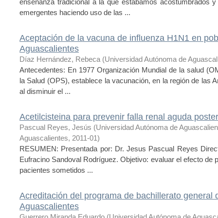
enseñanza tradicional a la que estábamos acostumbrados y 
emergentes haciendo uso de las ...
Aceptación de la vacuna de influenza H1N1 en pob
Aguascalientes
Díaz Hernández, Rebeca
(
Universidad Autónoma de Aguascal
Antecedentes: En 1977 Organización Mundial de la salud (O
la Salud (OPS), establece la vacunación, en la región de las A
al disminuir el ...
Acetilcisteina para prevenir falla renal aguda poster
Pascual Reyes, Jesús
(
Universidad Autónoma de Aguascalie
Aguascalientes
,
2011-01
)
RESUMEN: Presentada por: Dr. Jesus Pascual Reyes Directo
Eufracino Sandoval Rodríguez. Objetivo: evaluar el efecto de 
pacientes sometidos ...
Acreditación del programa de bachillerato general
Aguascalientes
Guerrero Miranda Eduardo
(
Universidad Autónoma de Aguasca