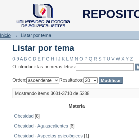
Listar por tema
REPOSIT
Inicio
→
Listar por tema
Listar por tema
0-9
A
B
C
D
E
F
G
H
I
J
K
L
M
N
O
P
Q
R
S
T
U
V
W
X
Y
Z
O introducir las primeras letras:
Orden:
Resultados:
Mostrando ítems 3691-3710 de 5238
Materia
Obesidad
[8]
Obesidad - Aguascalientes
[6]
Obesidad - Aspectos psicológicos
[1]