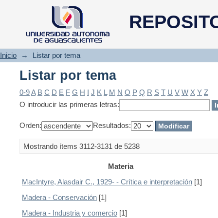
Listar por tema
REPOSIT
Inicio
→
Listar por tema
Listar por tema
0-9
A
B
C
D
E
F
G
H
I
J
K
L
M
N
O
P
Q
R
S
T
U
V
W
X
Y
Z
O introducir las primeras letras:
Orden:
Resultados:
Mostrando ítems 3112-3131 de 5238
Materia
MacIntyre, Alasdair C., 1929- - Crítica e interpretación
[1]
Madera - Conservación
[1]
Madera - Industria y comercio
[1]