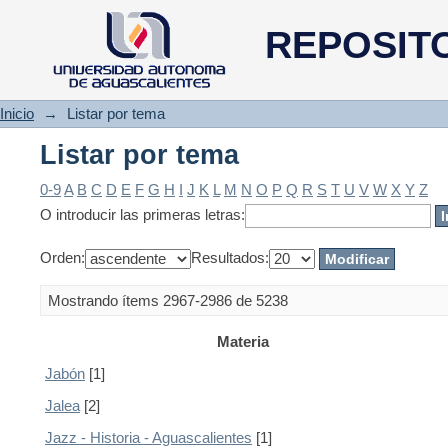
Listar por tema
REPOSIT
Inicio
→
Listar por tema
Listar por tema
0-9
A
B
C
D
E
F
G
H
I
J
K
L
M
N
O
P
Q
R
S
T
U
V
W
X
Y
Z
O introducir las primeras letras:
Orden:
Resultados:
Mostrando ítems 2967-2986 de 5238
Materia
Jabón
[1]
Jalea
[2]
Jazz - Historia - Aguascalientes
[1]