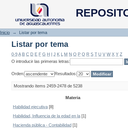
Listar por tema
REPOSIT
Inicio
→
Listar por tema
Listar por tema
0-9
A
B
C
D
E
F
G
H
I
J
K
L
M
N
O
P
Q
R
S
T
U
V
W
X
Y
Z
O introducir las primeras letras:
Orden:
Resultados:
Mostrando ítems 2459-2478 de 5238
Materia
Habilidad ejecutiva
[8]
Habilidad, Influencia de la edad en la
[1]
Hacienda pública - Contabilidad
[1]