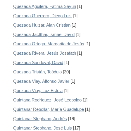
Quezada Aguilera, Fatima Sayuri
[1]
Quezada Guerrero, Diego Luis
[1]
Quezada Huizar, Alan Cristian
[1]
Quezada Jactthar, Ismael David
[1]
Quezada Ortega, Margarita de Jesús
[1]
Quezada Rivera, Jesús Josafath
[1]
Quezada Sandoval, David
[1]
Quezada Tristán, Teódulo
[30]
Quezada Viay, Alfonso Javier
[1]
Quezada Viay, Luz Estela
[1]
Quintana Rodríguez, José Leopoldo
[1]
Quintanar Rebollar, María Guadalupe
[1]
Quintanar Stephano, Andrés
[19]
Quintanar Stephano, José Luis
[17]