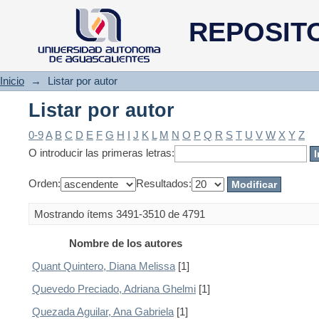
Listar por autor
REPOSIT
Inicio
→
Listar por autor
Listar por autor
0-9
A
B
C
D
E
F
G
H
I
J
K
L
M
N
O
P
Q
R
S
T
U
V
W
X
Y
Z
O introducir las primeras letras:
Orden:
Resultados:
Mostrando ítems 3491-3510 de 4791
Nombre de los autores
Quant Quintero, Diana Melissa
[1]
Quevedo Preciado, Adriana Ghelmi
[1]
Quezada Aguilar, Ana Gabriela
[1]