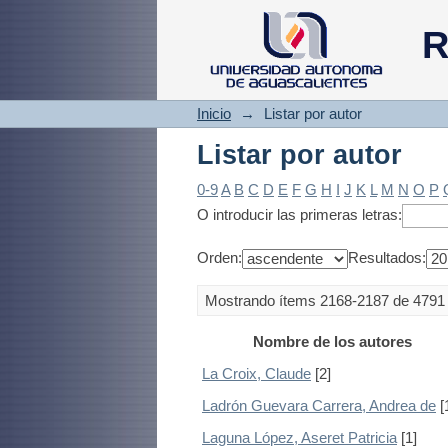
Listar por autor
R
Inicio
→
Listar por autor
Listar por autor
0-9
A
B
C
D
E
F
G
H
I
J
K
L
M
N
O
P
O introducir las primeras letras:
Orden:
Resultados:
Mostrando ítems 2168-2187 de 4791
Nombre de los autores
La Croix, Claude
[2]
Ladrón Guevara Carrera, Andrea de
[
Laguna López, Aseret Patricia
[1]