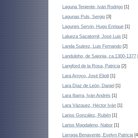
Laguna Teniente, Iván Rodrigo
[1]
Lagunas Puls, Sergio
[3]
Lagunes Servin, Hugo Enrique
[1]
Lalueza Sazatornil, José Luis
[1]
Landa Suárez, Luis Fernando
[2]
Landulpho, de Sajonia, ca.1300-1377
Langford de la Rosa, Patricia
[2]
Lara Arroyo, José Eliott
[1]
Lara Díaz de León, Daniel
[1]
Lara Ibarra, Iván Andrés
[1]
Lara Vázquez, Héctor Iván
[1]
Larios González, Rubén
[1]
Larios Magdaleno, Nabor
[1]
Larraga Benavente, Evelyn Patricia
[4