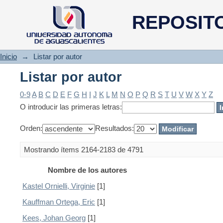
Listar por autor
REPOSIT
Inicio
→
Listar por autor
Listar por autor
0-9
A
B
C
D
E
F
G
H
I
J
K
L
M
N
O
P
Q
R
S
T
U
V
W
X
Y
Z
O introducir las primeras letras:
Orden:
Resultados:
Mostrando ítems 2164-2183 de 4791
Nombre de los autores
Kastel Ornielli, Virginie
[1]
Kauffman Ortega, Eric
[1]
Kees, Johan Georg
[1]