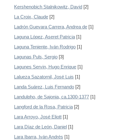
Kershenobich Stalnikowitz, David
[2]
La Croix, Claude
[2]
Ladrón Guevara Carrera, Andrea de
[1]
Laguna López, Aseret Patricia
[1]
Laguna Teniente, Iván Rodrigo
[1]
Lagunas Puls, Sergio
[3]
Lagunes Servin, Hugo Enrique
[1]
Lalueza Sazatornil, José Luis
[1]
Landa Suárez, Luis Fernando
[2]
Landulpho, de Sajonia, ca.1300-1377
[1]
Langford de la Rosa, Patricia
[2]
Lara Arroyo, José Eliott
[1]
Lara Díaz de León, Daniel
[1]
Lara Ibarra, Iván Andrés
[1]