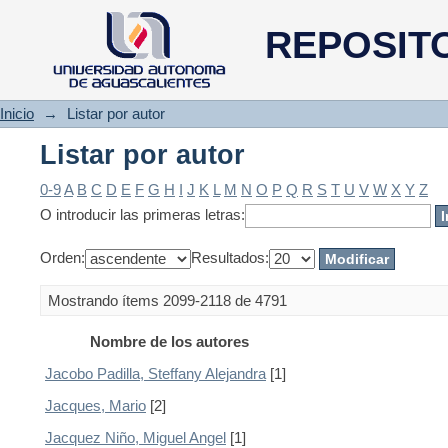
Listar por autor
REPOSIT
Inicio
→
Listar por autor
Listar por autor
0-9
A
B
C
D
E
F
G
H
I
J
K
L
M
N
O
P
Q
R
S
T
U
V
W
X
Y
Z
O introducir las primeras letras:
Orden:
Resultados:
Mostrando ítems 2099-2118 de 4791
Nombre de los autores
Jacobo Padilla, Steffany Alejandra
[1]
Jacques, Mario
[2]
Jacquez Niño, Miguel Angel
[1]