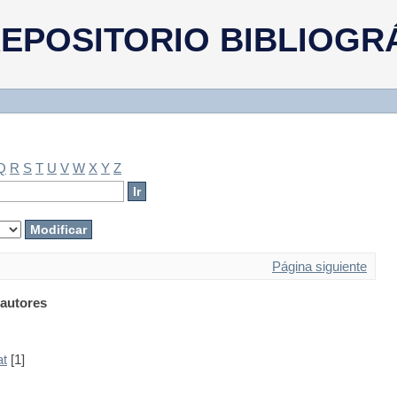
EPOSITORIO BIBLIOGR
Q
R
S
T
U
V
W
X
Y
Z
Página siguiente
autores
at
[1]