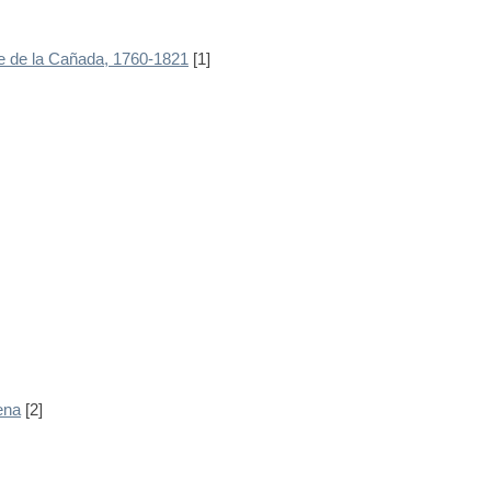
e de la Cañada, 1760-1821
[1]
ena
[2]