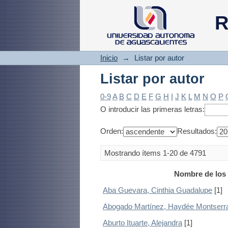
Listar por autor
R
Inicio
→
Listar por autor
Listar por autor
0-9
A
B
C
D
E
F
G
H
I
J
K
L
M
N
O
P
O introducir las primeras letras:
Orden:
Resultados:
Mostrando ítems 1-20 de 4791
Nombre de los 
Aba Guevara, Cinthia Guadalupe
[1]
Abogado Martínez, Haydée Montserr
Aburto Ituarte, Alejandra
[1]