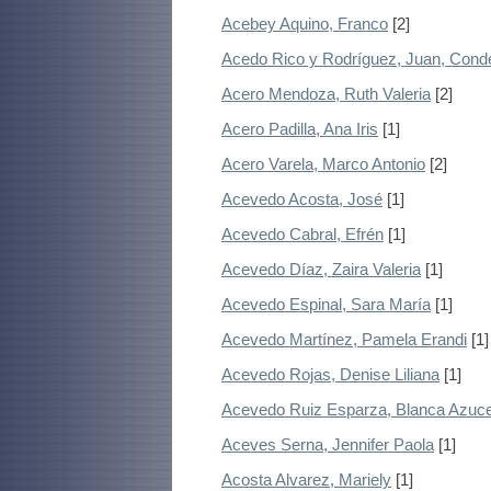
Acebey Aquino, Franco
[2]
Acedo Rico y Rodríguez, Juan, Cond
Acero Mendoza, Ruth Valeria
[2]
Acero Padilla, Ana Iris
[1]
Acero Varela, Marco Antonio
[2]
Acevedo Acosta, José
[1]
Acevedo Cabral, Efrén
[1]
Acevedo Díaz, Zaira Valeria
[1]
Acevedo Espinal, Sara María
[1]
Acevedo Martínez, Pamela Erandi
[1]
Acevedo Rojas, Denise Liliana
[1]
Acevedo Ruiz Esparza, Blanca Azuc
Aceves Serna, Jennifer Paola
[1]
Acosta Alvarez, Mariely
[1]