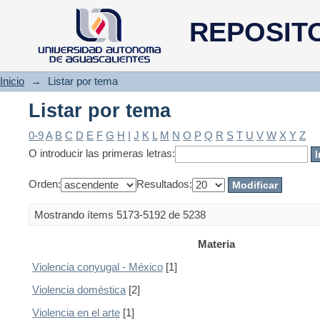
Listar por tema
REPOSIT
Inicio
→
Listar por tema
Listar por tema
0-9
A
B
C
D
E
F
G
H
I
J
K
L
M
N
O
P
Q
R
S
T
U
V
W
X
Y
Z
O introducir las primeras letras:
Orden:
Resultados:
Mostrando ítems 5173-5192 de 5238
Materia
Violencia conyugal - México
[1]
Violencia doméstica
[2]
Violencia en el arte
[1]