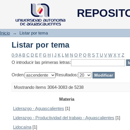
Listar por tema
REPOSIT
Inicio
→
Listar por tema
Listar por tema
0-9
A
B
C
D
E
F
G
H
I
J
K
L
M
N
O
P
Q
R
S
T
U
V
W
X
Y
Z
O introducir las primeras letras:
Orden:
Resultados:
Mostrando ítems 3064-3083 de 5238
Materia
Liderazgo - Aguascalientes
[1]
Liderazgo - Productividad del trabajo - Aguascalientes
[1]
Lidocaína
[1]